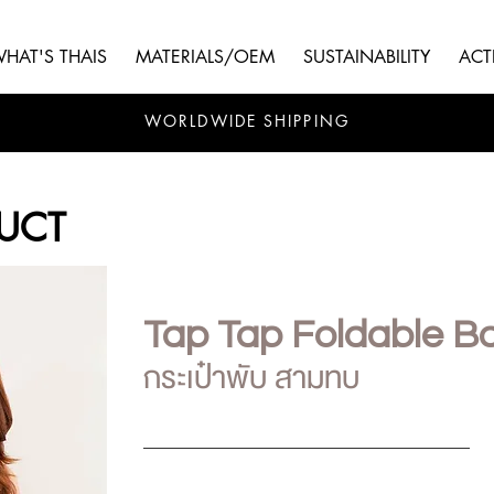
HAT'S THAIS
MATERIALS/OEM
SUSTAINABILITY
ACTI
WORLDWIDE SHIPPING
UCT
Tap Tap Foldable 
กระเป๋าพับ สามทบ