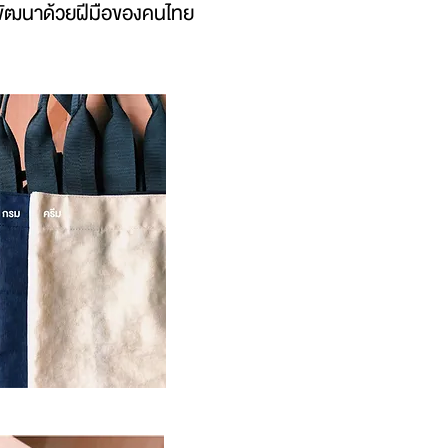
ละพัฒนาด้วยฝีมือของคนไทย