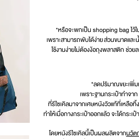
*หรือจะพกเป็น shopping bag ไว้ใ
เพราะสามารถพับได้ง่าย ส่วนขนาดและน้ำห
ใช้งานง่ายไม่ต้องง้อถุงพลาสติก ช่
*ลดปริมาณขยะเพิ่มม
เพราะฐานกระเป๋าทำจา
ที่รีไซเคิลมาจากเศษหนังวัวแท้ที่เหลือท
ทำให้เมื่อกางกระเป๋าออกแล้ว จะได้กระเป๋าท
โดยหนังรีไซเคิลนี้เป็นผลผลิตจาก
นวัตก