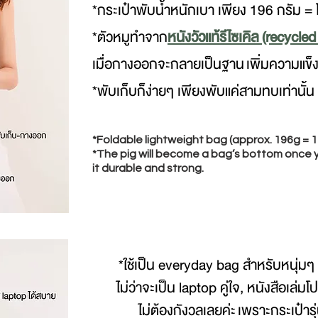
*กระเป๋าพับน้ำหนักเบา เพียง 196 กรัม = โ
*ตัวหมูทำจาก
หนังวัวแท้รีไซเคิล (recycled
เมื่อกางออกจะกลายเป็นฐาน เพิ่มความแข็งแ
*พับเก็บก็ง่ายๆ เพียงพับแค่สามทบเท่านั้น
*Foldable lightweight bag (approx. 196g = 1
*The pig will become a bag’s bottom once y
it durable and strong.
*ใช้เป็น everyday bag สำหรับหนุ่มๆ
ไม่ว่าจะเป็น laptop คู่ใจ, หนังสือเล่
ไม่ต้องกังวลเลยค่ะ เพราะกระเป๋ารุ่