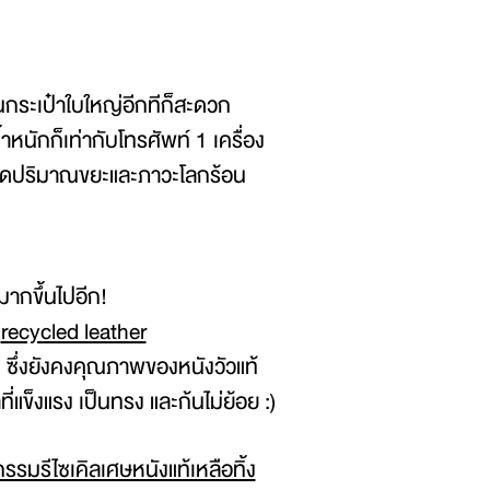
นกระเป๋าใบใหญ่อีกทีก็สะดวก
นักก็เท่ากับโทรศัพท์ 1 เครื่อง
วยลดปริมาณขยะและภาวะโลกร้อน
ากขึ้นไปอีก!
ก
recycled leather
ิ้ง ซึ่งยังคงคุณภาพของหนังวัวแท้
ี่แข็งแรง เป็นทรง และก้นไม่ย้อย :)
รรมรีไซเคิลเศษหนังแท้เหลือทิ้ง